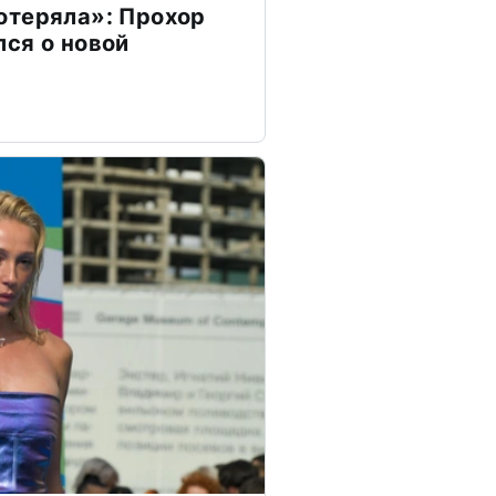
отеряла»: Прохор
ся о новой