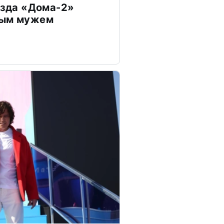
везда «Дома-2»
дым мужем