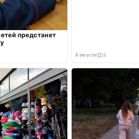
сетей предстанет
ку
6 августа
2