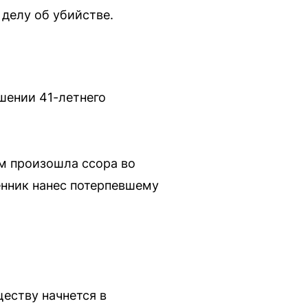
делу об убийстве.
шении 41-летнего
м произошла ссора во
енник нанес потерпевшему
еству начнется в