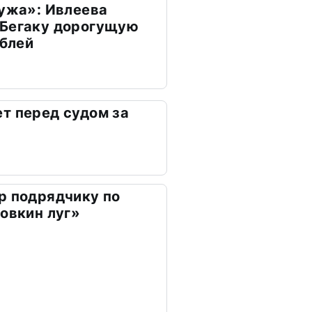
мужа»: Ивлеева
 Бегаку дорогущую
ублей
т перед судом за
р подрядчику по
ховкин луг»