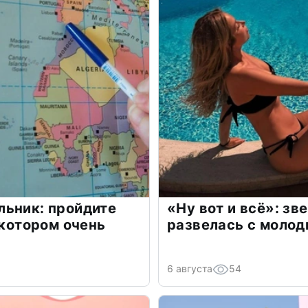
льник: пройдите
«Ну вот и всё»: з
 котором очень
развелась с моло
6 августа
54