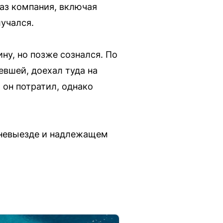
раз компания, включая
лучался.
ну, но позже сознался. По
евшей, доехал туда на
 он потратил, однако
о невыезде и надлежащем