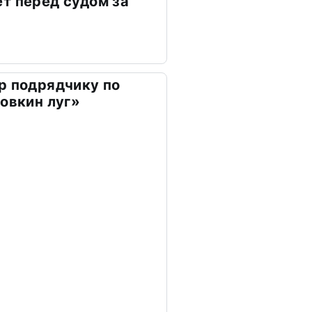
т перед судом за
р подрядчику по
ховкин луг»