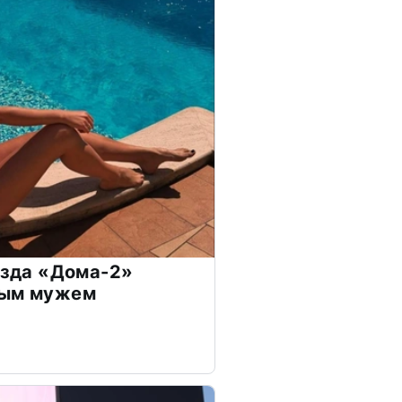
везда «Дома-2»
дым мужем