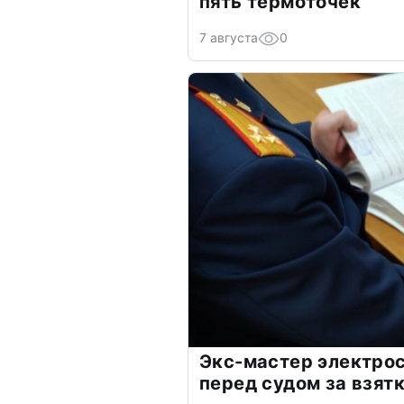
пять термоточек
7 августа
0
Экс-мастер электро
перед судом за взят