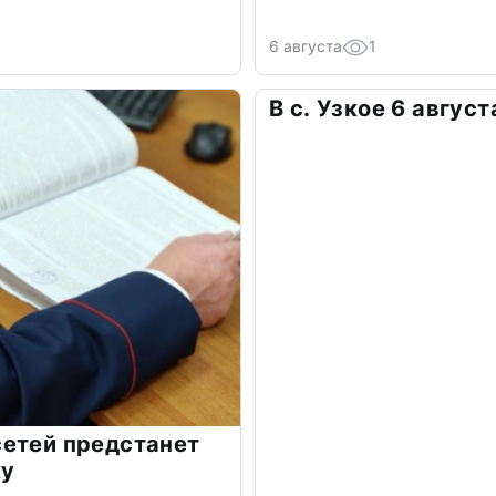
6 августа
1
В с. Узкое 6 авгус
сетей предстанет
ку