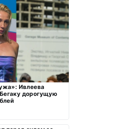
мужа»: Ивлеева
 Бегаку дорогущую
ублей