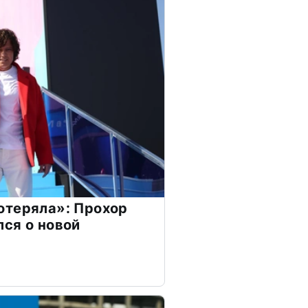
отеряла»: Прохор
ся о новой