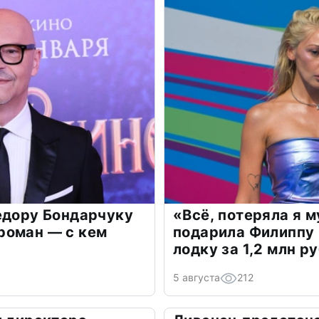
едору Бондарчуку
«Всё, потеряла я 
роман — с кем
подарила Филиппу
лодку за 1,2 млн р
5 августа
212