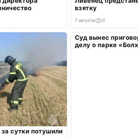
л директора
Ливенец предстане
нничество
взятку
7 августа
0
Суд вынес пригово
делу о парке «Бол
 за сутки потушили