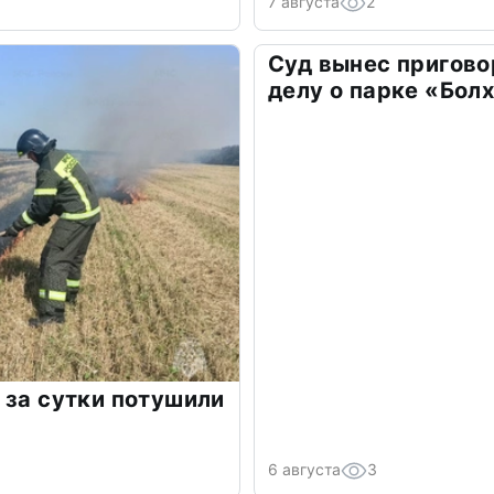
7 августа
2
Суд вынес пригово
делу о парке «Бол
 за сутки потушили
6 августа
3