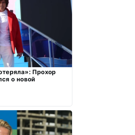
отеряла»: Прохор
ся о новой