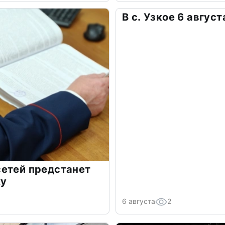
В с. Узкое 6 авгус
сетей предстанет
ку
6 августа
2