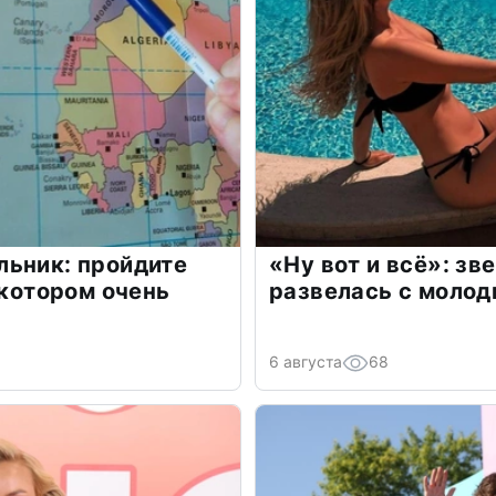
льник: пройдите
«Ну вот и всё»: з
 котором очень
развелась с моло
6 августа
68