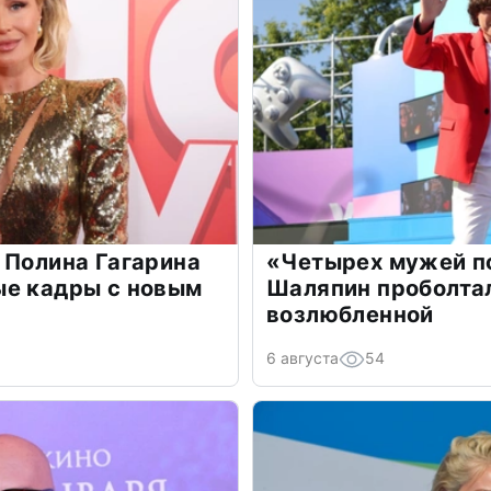
 Полина Гагарина
«Четырех мужей п
ые кадры с новым
Шаляпин проболтал
возлюбленной
6 августа
54