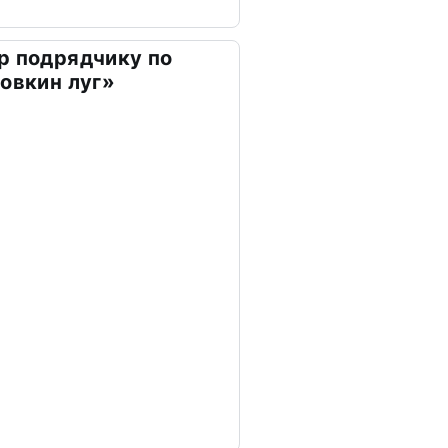
р подрядчику по
ховкин луг»