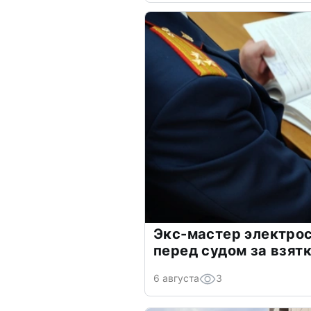
Экс-мастер электро
перед судом за взят
6 августа
3