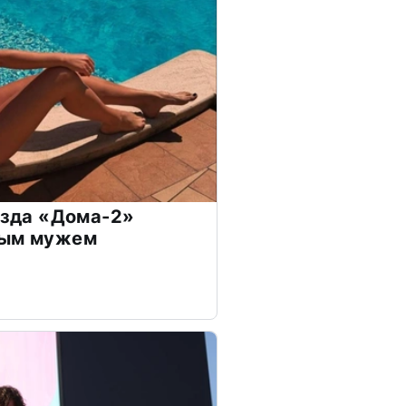
везда «Дома-2»
дым мужем