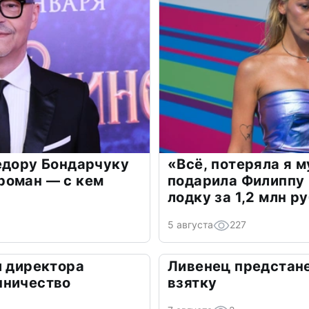
едору Бондарчуку
«Всё, потеряла я 
роман — с кем
подарила Филиппу
лодку за 1,2 млн р
5 августа
227
л директора
Ливенец предстане
нничество
взятку