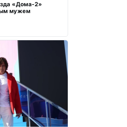
везда «Дома-2»
дым мужем