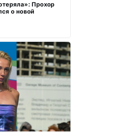
отеряла»: Прохор
ся о новой