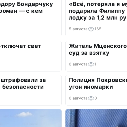
едору Бондарчуку
«Всё, потеряла я 
роман — с кем
подарила Филиппу
лодку за 1,2 млн р
5 августа
165
 отключат свет
Житель Мценского 
суд за взятку
6 августа
1
оштрафовали за
Полиция Покровск
 безопасности
угон иномарки
6 августа
0