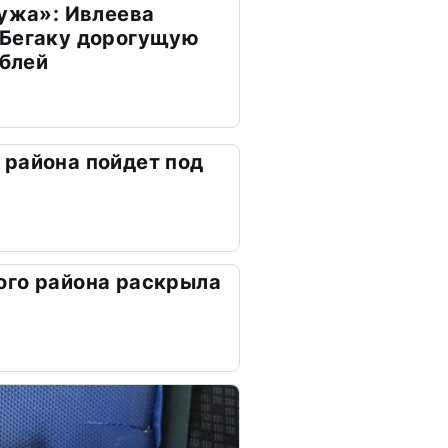
мужа»: Ивлеева
 Бегаку дорогущую
ублей
района пойдет под
ого района раскрыла