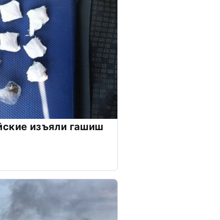
йские изъяли гашиш