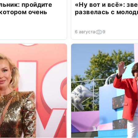
льник: пройдите
«Ну вот и всё»: з
 котором очень
развелась с моло
6 августа
9