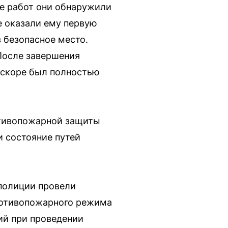
де работ они обнаружили
е оказали ему первую
 безопасное место.
После завершения
вскоре был полностью
отивопожарной защиты
и состояние путей
 полиции провели
ротивопожарного режима
ий при проведении