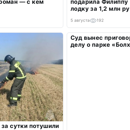
роман — с кем
подарила Филиппу
лодку за 1,2 млн р
5 августа
192
Суд вынес пригово
делу о парке «Бол
 за сутки потушили