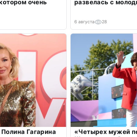
 котором очень
развелась с моло
6 августа
28
 Полина Гагарина
«Четырех мужей п