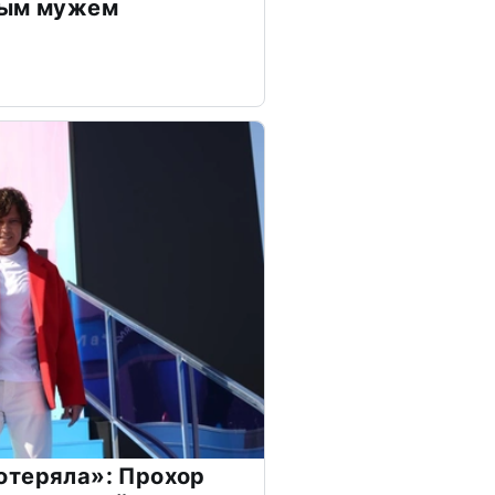
дым мужем
отеряла»: Прохор