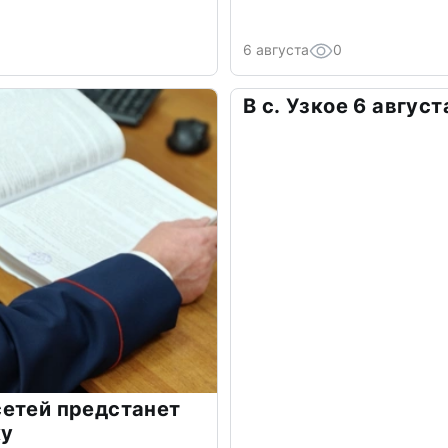
6 августа
0
В с. Узкое 6 авгус
сетей предстанет
ку