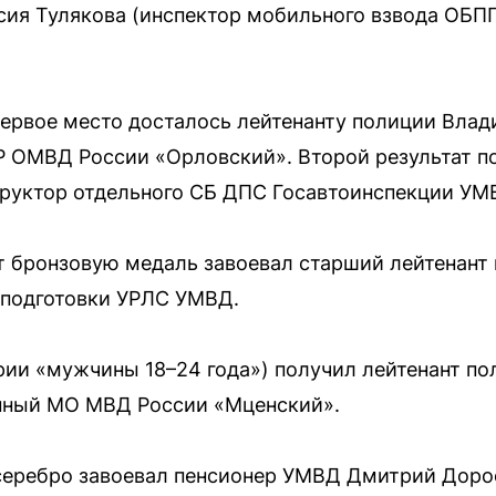
асия Тулякова (инспектор мобильного взвода ОБ
ервое место досталось лейтенанту полиции Влад
 ОМВД России «Орловский». Второй результат по
труктор отдельного СБ ДПС Госавтоинспекции УМ
т бронзовую медаль завоевал старший лейтенант 
 подготовки УРЛС УМВД.
ории «мужчины 18–24 года») получил лейтенант 
нный МО МВД России «Мценский».
серебро завоевал пенсионер УМВД Дмитрий Доро