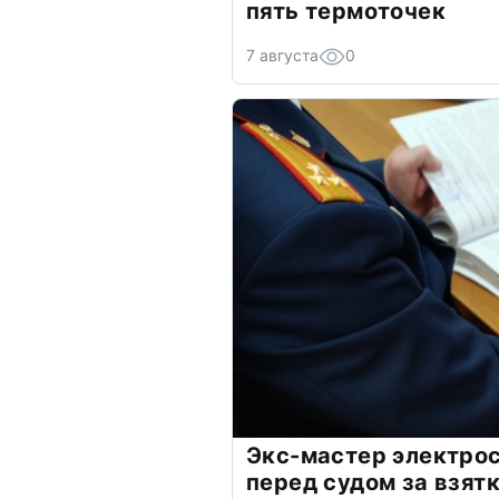
пять термоточек
7 августа
0
Экс-мастер электро
перед судом за взят