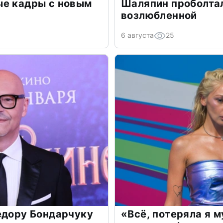
ые кадры с новым
Шаляпин проболтал
возлюбленной
6 августа
25
едору Бондарчуку
«Всё, потеряла я 