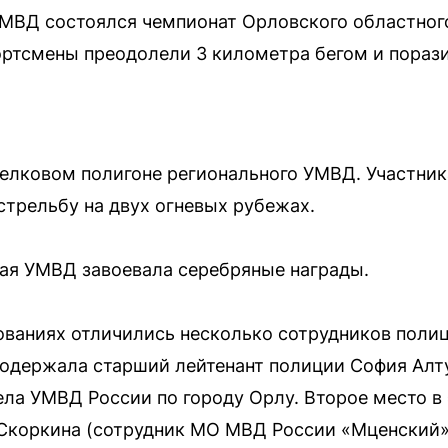
УМВД состоялся чемпионат Орловского областног
ртсмены преодолели 3 километра бегом и пораз
релковом полигоне регионального УМВД. Участни
стрельбу на двух огневых рубежах.
ая УМВД завоевала серебряные награды.
ваниях отличились несколько сотрудников полиц
одержала старший лейтенант полиции София Алту
ла УМВД России по городу Орлу. Второе место в 
 Скоркина (сотрудник МО МВД России «Мценский»