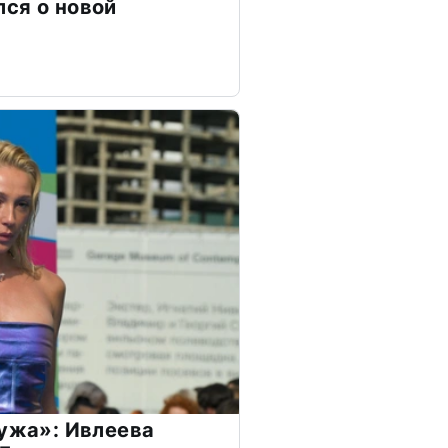
ся о новой
мужа»: Ивлеева