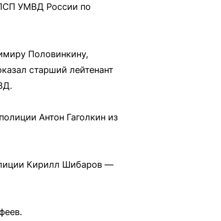
ППСП УМВД России по
имиру Половинкину,
казал старший лейтенант
ВД.
полиции Антон Гаголкин из
полиции Кирилл Шибаров —
феев.