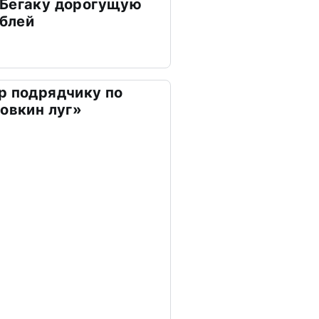
 Бегаку дорогущую
ублей
р подрядчику по
ховкин луг»