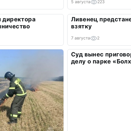
5 августа
223
л директора
Ливенец предстане
нничество
взятку
7 августа
2
Суд вынес пригово
делу о парке «Бол