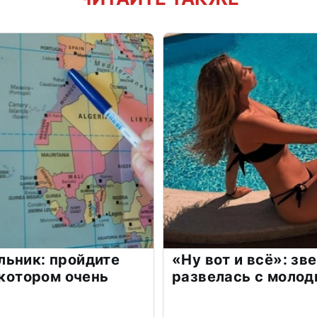
льник: пройдите
«Ну вот и всё»: з
 котором очень
развелась с моло