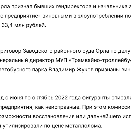
рла признал бывших гендиректора и начальника 
е предприятие» виновными в злоупотреблении п
33,4 млн рублей.
приговор Заводского районного суда Орла по дел
неральный директор МУП «Трамвайно-троллейбу
автобусного парка Владимир Жуков признаны вин
од с июня по октябрь 2022 года фигуранты списал
предприятия, как неисправные. При этом комисс
возможности восстановления или дальнейшего ис
 утилизировали по цене металлолома.