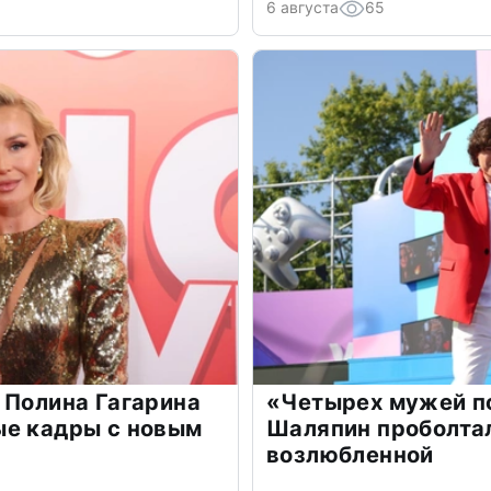
6 августа
65
 Полина Гагарина
«Четырех мужей п
ые кадры с новым
Шаляпин проболтал
возлюбленной