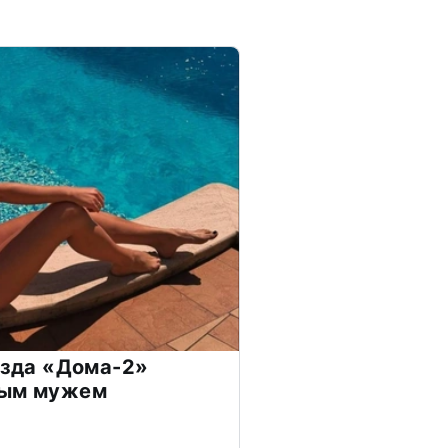
везда «Дома-2»
дым мужем