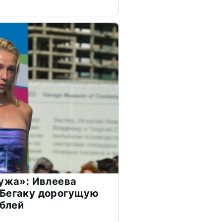
мужа»: Ивлеева
 Бегаку дорогущую
ублей