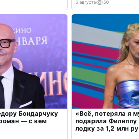
6 августа
50
едору Бондарчуку
«Всё, потеряла я 
роман — с кем
подарила Филиппу
лодку за 1,2 млн р