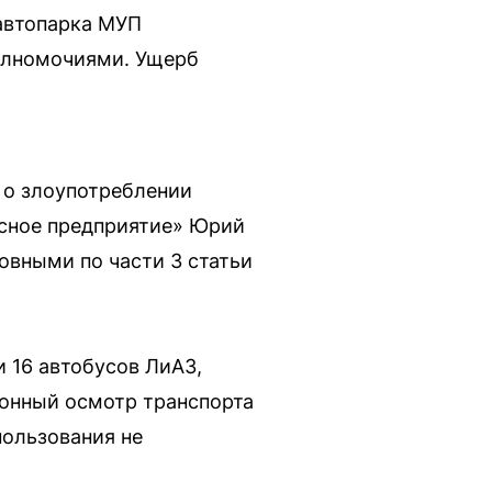
автопарка МУП
олномочиями. Ущерб
у о злоупотреблении
сное предприятие» Юрий
овными по части 3 статьи
и 16 автобусов ЛиАЗ,
ионный осмотр транспорта
пользования не