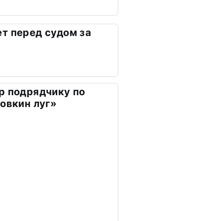
т перед судом за
р подрядчику по
ховкин луг»