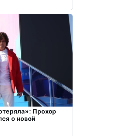
отеряла»: Прохор
ся о новой