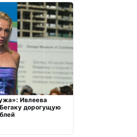
мужа»: Ивлеева
 Бегаку дорогущую
ублей