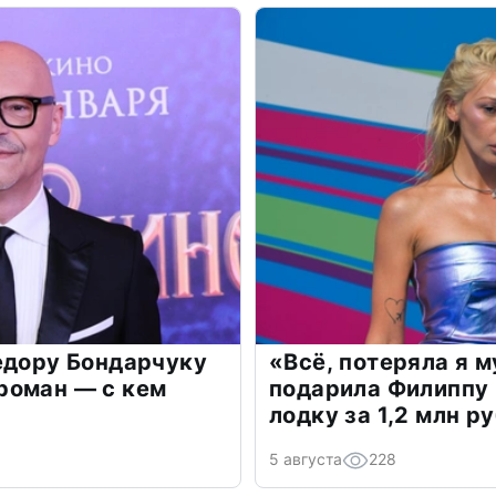
едору Бондарчуку
«Всё, потеряла я 
роман — с кем
подарила Филиппу
лодку за 1,2 млн р
5 августа
228