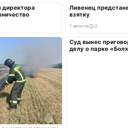
л директора
Ливенец предстане
нничество
взятку
7 августа
2
Суд вынес пригово
делу о парке «Бол