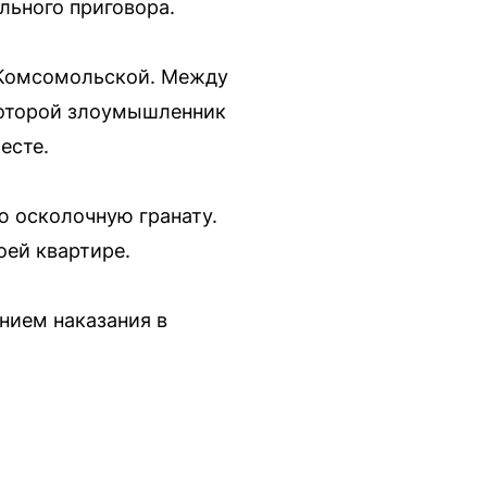
льного приговора.
е Комсомольской. Между
которой злоумышленник
есте.
ю осколочную гранату.
оей квартире.
нием наказания в