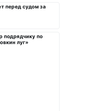
т перед судом за
р подрядчику по
ховкин луг»