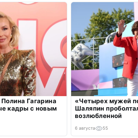
 Полина Гагарина
«Четырех мужей п
ые кадры с новым
Шаляпин проболтал
возлюбленной
6 августа
55