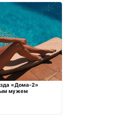
везда «Дома-2»
дым мужем