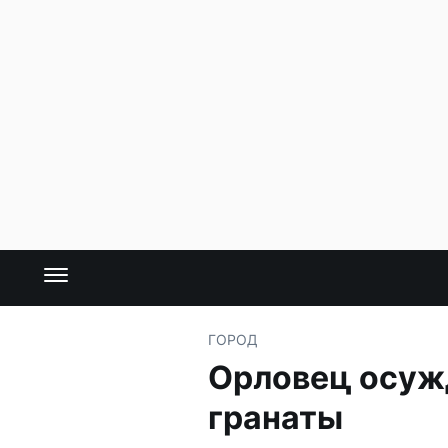
ГОРОД
Орловец осужд
гранаты