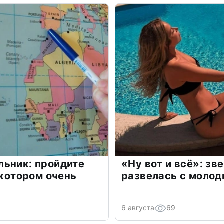
льник: пройдите
«Ну вот и всё»: з
 котором очень
развелась с моло
6 августа
69