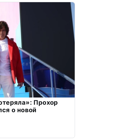
отеряла»: Прохор
ся о новой