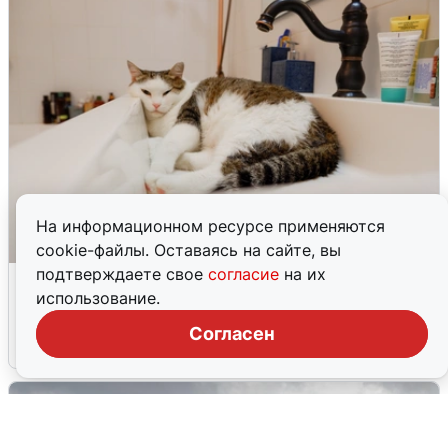
На информационном ресурсе применяются
cookie-файлы. Оставаясь на сайте, вы
подтверждаете свое
согласие
на их
Екатеринбуржцам объяснили, когда
использование.
вернут воду
Согласен
8 августа
0