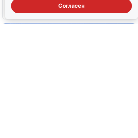
Согласен
5 августа
0
Пять машин столкнулись на
Дмитровском шоссе в Подмосковье
4 августа
0