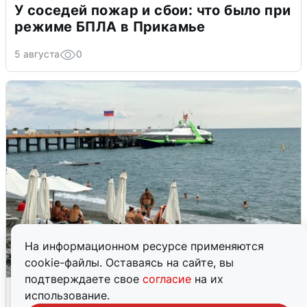
У соседей пожар и сбои: что было при
режиме БПЛА в Прикамье
5 августа
0
На информационном ресурсе применяются
cookie-файлы. Оставаясь на сайте, вы
подтверждаете свое
согласие
на их
Жители и туристы Сочи рассказали
использование.
об атаке БПЛА 5 августа