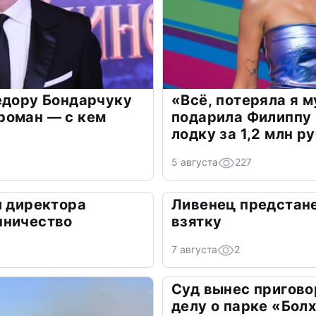
едору Бондарчуку
«Всё, потеряла я 
роман — с кем
подарила Филиппу
лодку за 1,2 млн р
5 августа
227
л директора
Ливенец предстане
нничество
взятку
7 августа
2
Суд вынес пригово
делу о парке «Бол