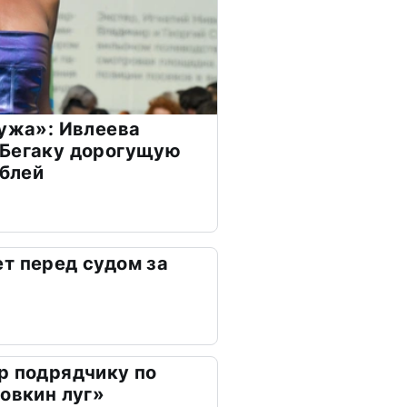
мужа»: Ивлеева
 Бегаку дорогущую
ублей
т перед судом за
р подрядчику по
ховкин луг»