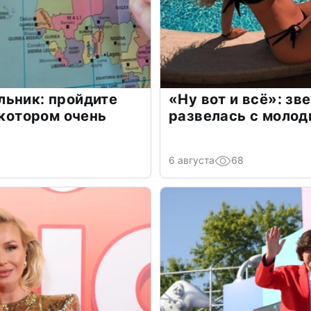
льник: пройдите
«Ну вот и всё»: з
 котором очень
развелась с моло
6 августа
68