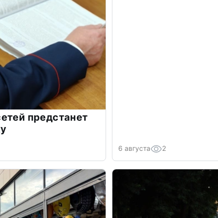
сетей предстанет
ку
6 августа
2