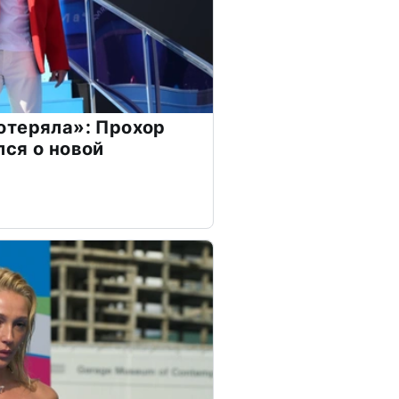
отеряла»: Прохор
ся о новой