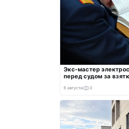
Экс-мастер электро
перед судом за взят
6 августа
3