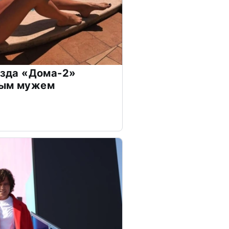
везда «Дома-2»
дым мужем