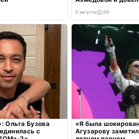
5 августа
59
: Ольга Бузова
«Я была шокирова
оединилась с
Агузарову заметил
«ДОМа-2»
летнем парнем