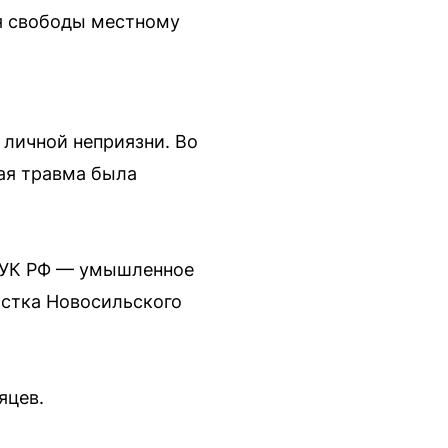
ия свободы местному
 личной неприязни. Во
ая травма была
12 УК РФ — умышленное
астка Новосильского
яцев.