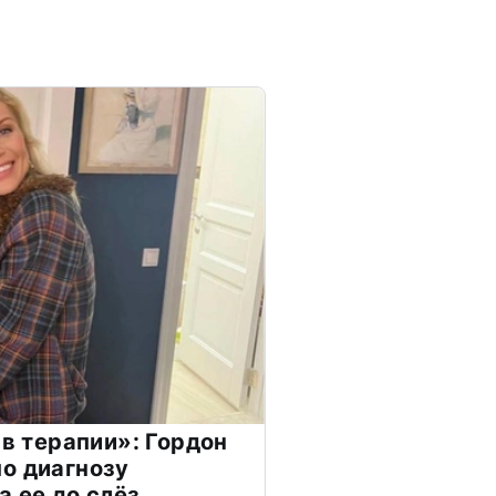
 в терапии»: Гордон
о диагнозу
а ее до слёз