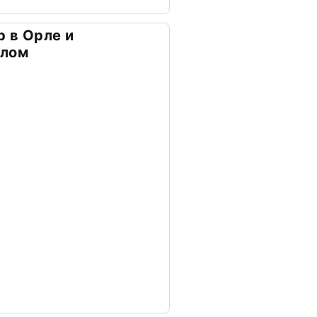
 в Орле и
рлом