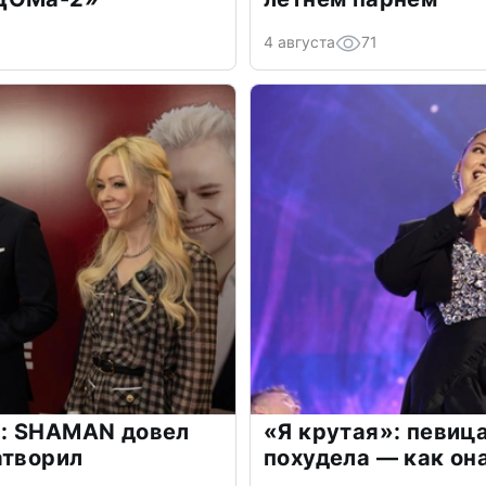
4 августа
71
: SHAMAN довел
«Я крутая»: певиц
атворил
похудела — как он