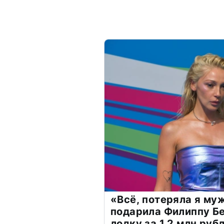
«Всё, потеряла я му
подарила Филиппу Б
лодку за 1,2 млн руб