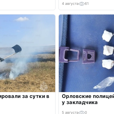
4 августа
61
ировали за сутки в
Орловские полице
у закладчика
5 августа
0