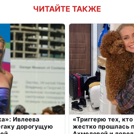
ЧИТАЙТЕ ТАКЖЕ
жа»: Ивлеева
«Триггерю тех, кто
егаку дорогущую
жестко прошлась п
лей
Ахмедовой и довел