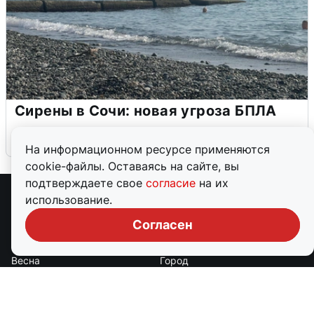
Сирены в Сочи: новая угроза БПЛА
6 августа
0
На информационном ресурсе применяются
cookie-файлы. Оставаясь на сайте, вы
подтверждаете свое
согласие
на их
использование.
Рубрики
Согласен
Авто
Бизнес
Весна
Город
Дороги и транспорт
Еда
Животные
Здоровье