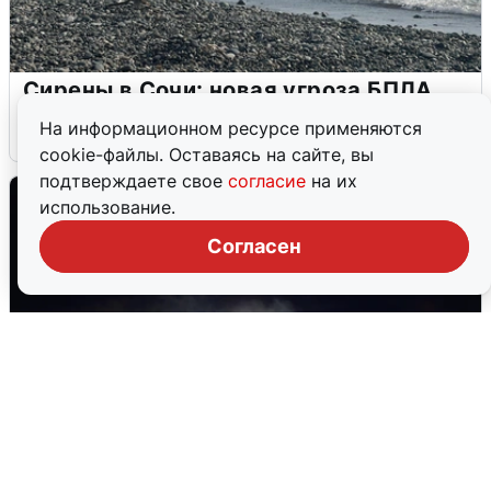
Сирены в Сочи: новая угроза БПЛА
На информационном ресурсе применяются
6 августа
0
cookie-файлы. Оставаясь на сайте, вы
подтверждаете свое
согласие
на их
использование.
Согласен