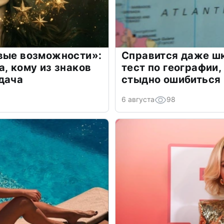
овые возможности»:
Справится даже шк
а, кому из знаков
тест по географии,
дача
стыдно ошибиться
6 августа
98