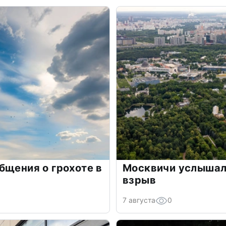
бщения о грохоте в
Москвичи услышали
взрыв
7 августа
0