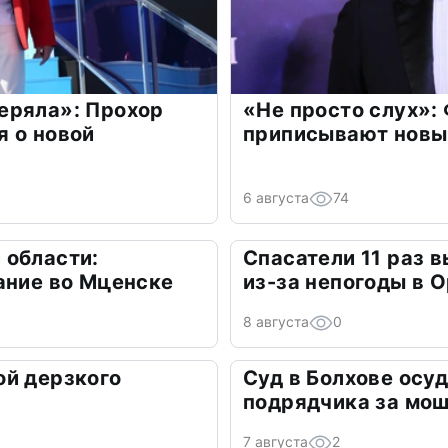
еряла»: Прохор
«Не просто слух»:
 о новой
приписывают новы
6 августа
74
 области:
Спасатели 11 раз 
ание во Мценске
из-за непогоды в 
8 августа
0
ой дерзкого
Суд в Болхове осу
подрядчика за мо
7 августа
2