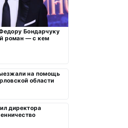
 Федору Бондарчуку
й роман — с кем
выезжали на помощь
Орловской области
дил директора
шенничество