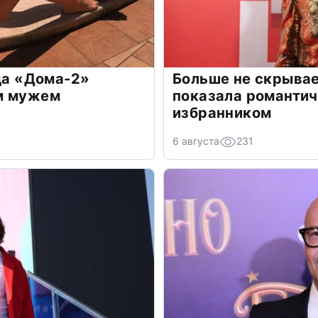
зда «Дома-2»
Больше не скрывае
м мужем
показала романти
избранником
6 августа
231