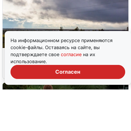
На информационном ресурсе применяются
cookie-файлы. Оставаясь на сайте, вы
Над ХМАО впервые сбили
подтверждаете свое
согласие
на их
беспилотники
использование.
Согласен
3 августа
0