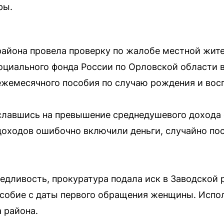
ры.
района провела проверку по жалобе местной жи
оциального фонда России по Орловской области в
ежемесячного пособия по случаю рождения и восп
ославшись на превышение среднедушевого дохода
 доходов ошибочно включили деньги, случайно по
едливость, прокуратура подала иск в Заводской 
особие с даты первого обращения женщины. Испо
 района.