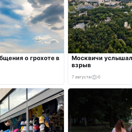
бщения о грохоте в
Москвичи услышали
взрыв
7 августа
0