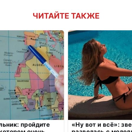
ЧИТАЙТЕ ТАКЖЕ
льник: пройдите
«Ну вот и всё»: з
 котором очень
развелась с моло