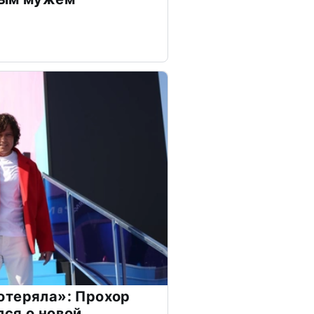
отеряла»: Прохор
ся о новой