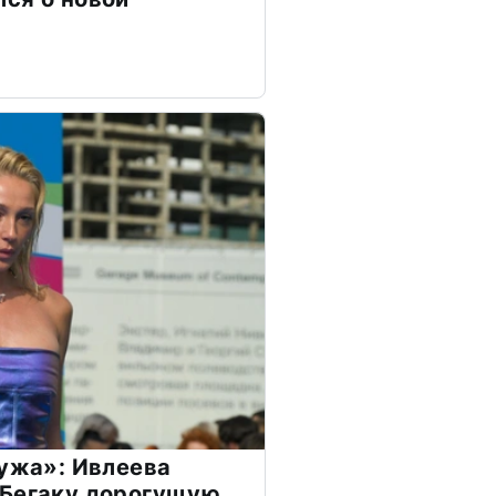
мужа»: Ивлеева
 Бегаку дорогущую