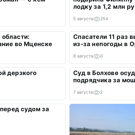
лодку за 1,2 млн р
5 августа
254
 области:
Спасатели 11 раз 
ание во Мценске
из-за непогоды в 
8 августа
0
ой дерзкого
Суд в Болхове осу
подрядчика за мо
7 августа
2
перед судом за