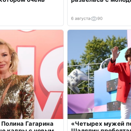
6 августа
90
 Полина Гагарина
«Четырех мужей п
ые кадры с новым
Шаляпин проболтал