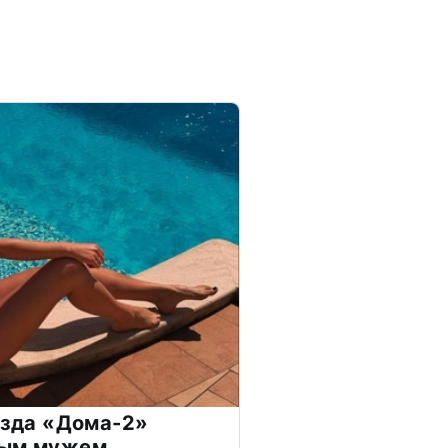
везда «Дома-2»
дым мужем