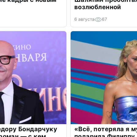
возлюбленной
6 августа
67
едору Бондарчуку
«Всё, потеряла я 
роман — с кем
подарила Филиппу