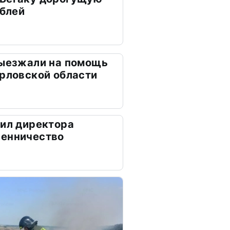
ублей
выезжали на помощь
Орловской области
дил директора
шенничество