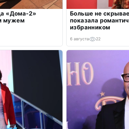
зда «Дома-2»
Больше не скрывае
м мужем
показала романти
избранником
6 августа
22