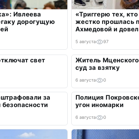
жа»: Ивлеева
«Триггерю тех, кто
егаку дорогущую
жестко прошлась п
лей
Ахмедовой и довел
5 августа
97
 отключат свет
Житель Мценского 
суд за взятку
6 августа
0
оштрафовали за
Полиция Покровск
 безопасности
угон иномарки
6 августа
0