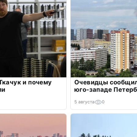
Ткачук и почему
Очевидцы сообщил
ли
юго-западе Петер
5 августа
0