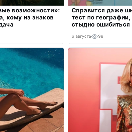
овые возможности»:
Справится даже шк
а, кому из знаков
тест по географии,
дача
стыдно ошибиться
6 августа
98