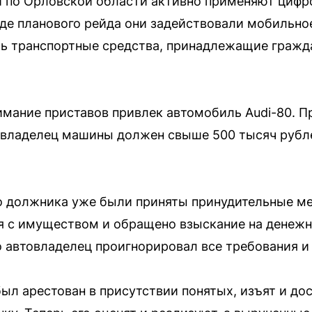
 по Орловской области активно применяют цифро
оде планового рейда они задействовали мобильно
ть транспортные средства, принадлежащие граж
имание приставов привлек автомобиль Audi-80. П
о владелец машины должен свыше 500 тысяч рубл
о должника уже были приняты принудительные ме
 с имуществом и обращено взыскание на денежны
 автовладелец проигнорировал все требования и 
ыл арестован в присутствии понятых, изъят и дос