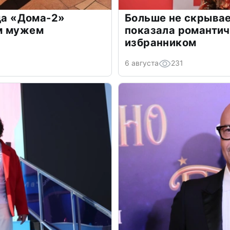
зда «Дома-2»
Больше не скрывае
м мужем
показала романти
избранником
6 августа
231