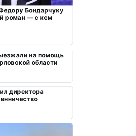
 Федору Бондарчуку
й роман — с кем
выезжали на помощь
Орловской области
дил директора
шенничество