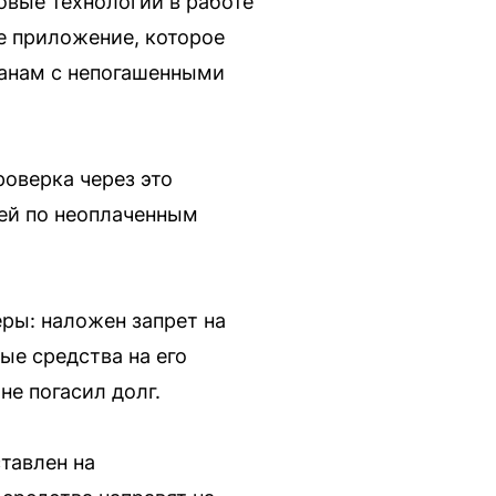
вые технологии в работе
е приложение, которое
данам с непогашенными
роверка через это
ей по неоплаченным
ры: наложен запрет на
е средства на его
не погасил долг.
тавлен на