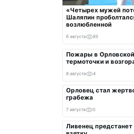
«Четырех мужей пот
Шаляпин проболтался
возлюбленной
6 августа
85
Пожары в Орловской
термоточки и возгор
8 августа
4
Орловец стал жертв
грабежа
7 августа
0
Ливенец предстанет 
взятку