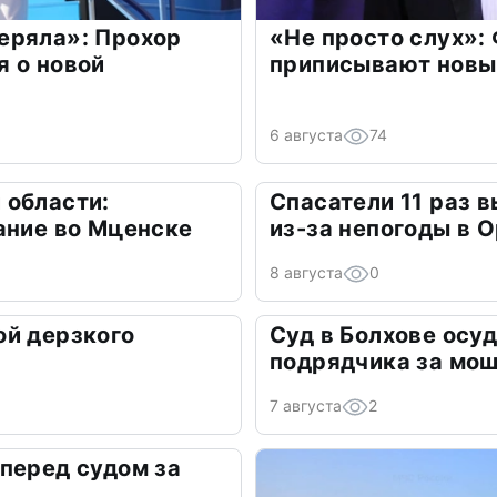
еряла»: Прохор
«Не просто слух»:
 о новой
приписывают новы
6 августа
74
 области:
Спасатели 11 раз 
ание во Мценске
из-за непогоды в 
8 августа
0
ой дерзкого
Суд в Болхове осу
подрядчика за мо
7 августа
2
перед судом за