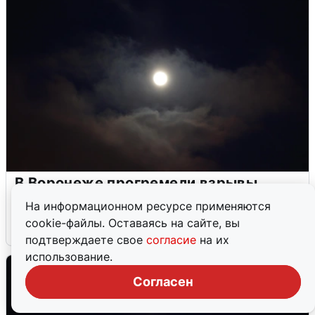
В Воронеже прогремели взрывы
после сигнала тревоги
На информационном ресурсе применяются
cookie-файлы. Оставаясь на сайте, вы
5 августа
0
подтверждаете свое
согласие
на их
использование.
Согласен