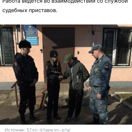
Работа ведётся во взаимодействии со службой
судебных приставов.
Источник: 
57.xn--b1aew.xn--p1ai