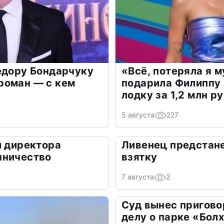
едору Бондарчуку
«Всё, потеряла я 
роман — с кем
подарила Филиппу
лодку за 1,2 млн р
5 августа
227
л директора
Ливенец предстане
нничество
взятку
7 августа
2
Суд вынес пригово
делу о парке «Бол