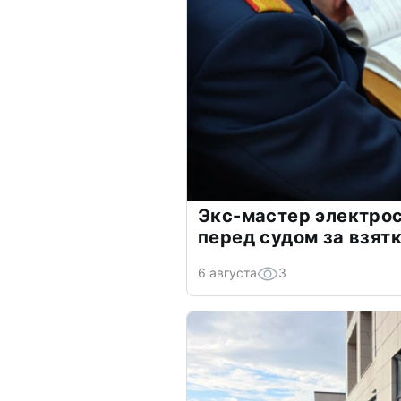
Экс-мастер электро
перед судом за взят
6 августа
3