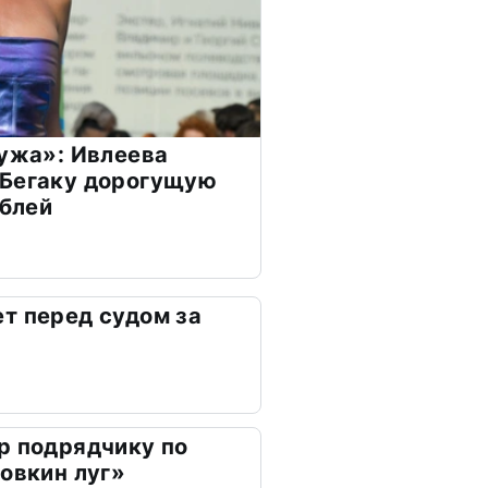
мужа»: Ивлеева
 Бегаку дорогущую
ублей
т перед судом за
р подрядчику по
ховкин луг»