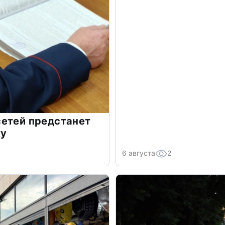
сетей предстанет
ку
6 августа
2