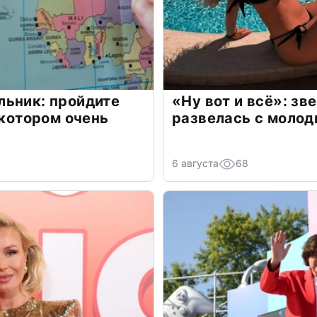
льник: пройдите
«Ну вот и всё»: з
 котором очень
развелась с моло
6 августа
68