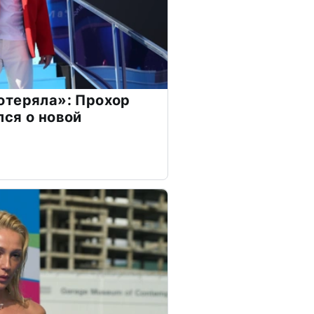
отеряла»: Прохор
ся о новой