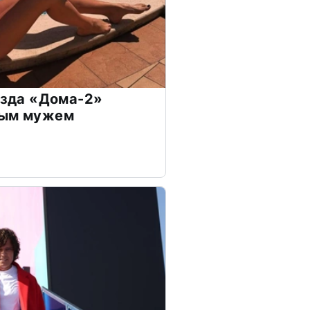
везда «Дома-2»
дым мужем