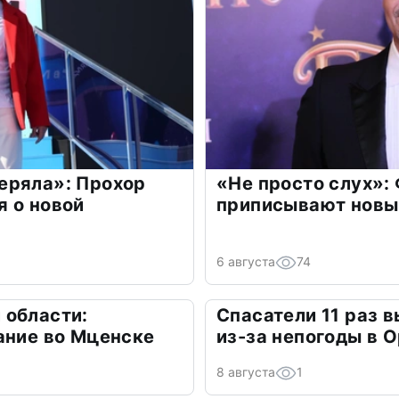
еряла»: Прохор
«Не просто слух»:
 о новой
приписывают новы
6 августа
74
 области:
Спасатели 11 раз 
ание во Мценске
из-за непогоды в 
8 августа
1