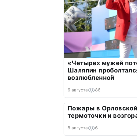
«Четырех мужей пот
Шаляпин проболтался
возлюбленной
6 августа
86
Пожары в Орловской
термоточки и возгор
8 августа
6