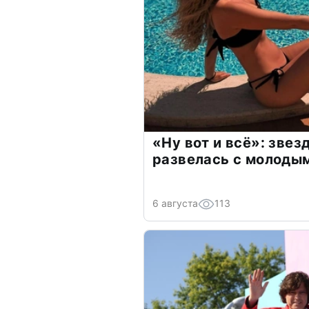
«Ну вот и всё»: зве
развелась с молоды
6 августа
113