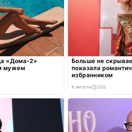
зда «Дома-2»
Больше не скрывае
м мужем
показала романти
избранником
6 августа
232