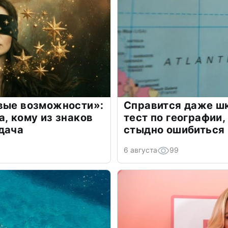
овые возможности»:
Справится даже шк
а, кому из знаков
тест по географии,
дача
стыдно ошибиться
6 августа
99