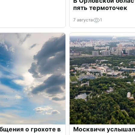
В Орловской облас
пять термоточек
7 августа
1
бщения о грохоте в
Москвичи услышали