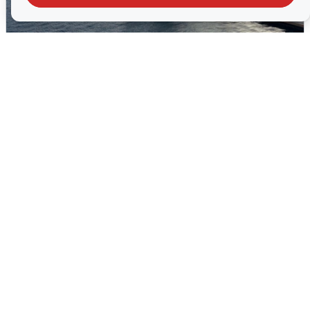
В Сочи сняли угрозу атаки БПЛА,
аэропорт закрыт
6 августа
0