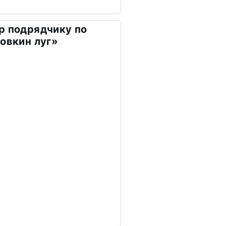
р подрядчику по
ховкин луг»