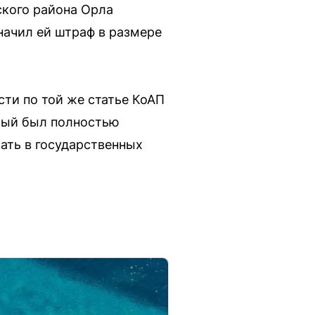
ского района Орла
начил ей штраф в размере
.
ти по той же статье КоАП
орый был полностью
ать в государственных