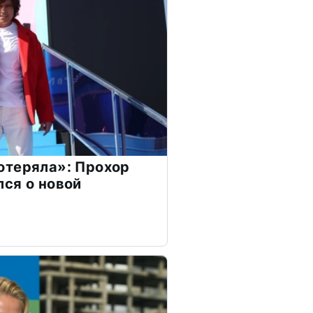
отеряла»: Прохор
ся о новой