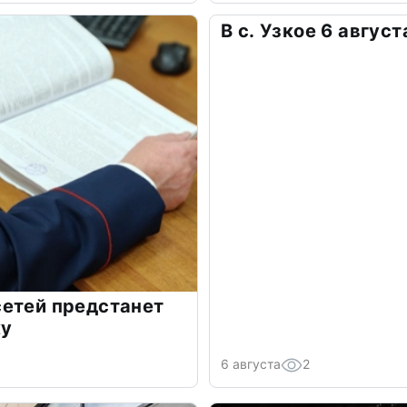
В с. Узкое 6 авгус
сетей предстанет
ку
6 августа
2