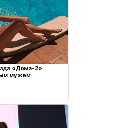
везда «Дома-2»
дым мужем