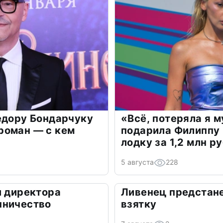
едору Бондарчуку
«Всё, потеряла я 
роман — с кем
подарила Филиппу
лодку за 1,2 млн р
5 августа
228
л директора
Ливенец предстане
нничество
взятку