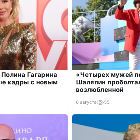
 Полина Гагарина
«Четырех мужей п
ые кадры с новым
Шаляпин проболтал
возлюбленной
6 августа
55