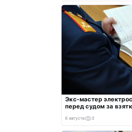
Экс-мастер электро
перед судом за взят
6 августа
3