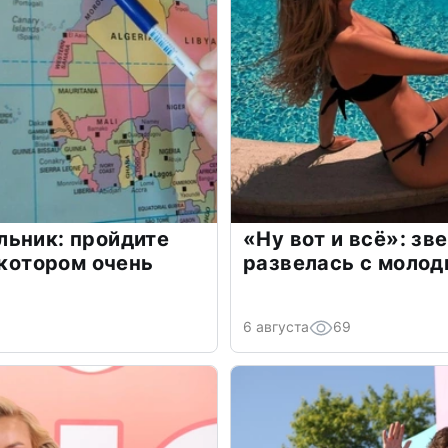
льник: пройдите
«Ну вот и всё»: з
 котором очень
развелась с моло
6 августа
69