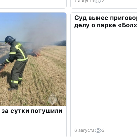
7 августа
2
Суд вынес пригово
делу о парке «Бол
 за сутки потушили
6 августа
3