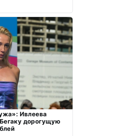
мужа»: Ивлеева
 Бегаку дорогущую
ублей