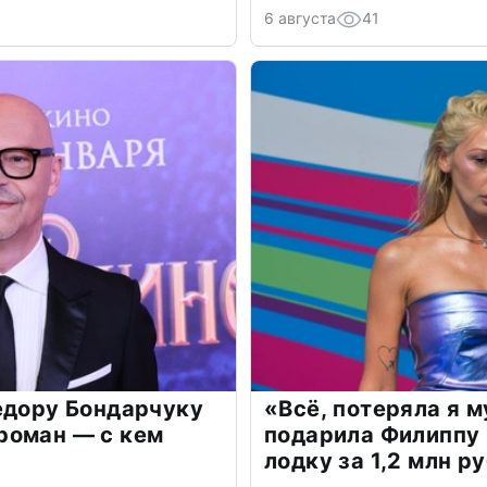
6 августа
41
едору Бондарчуку
«Всё, потеряла я 
роман — с кем
подарила Филиппу
лодку за 1,2 млн р