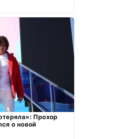
отеряла»: Прохор
ся о новой