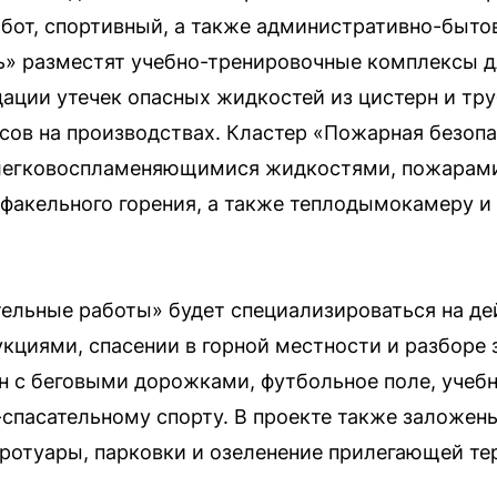
бот, спортивный, а также административно-бытов
ь» разместят учебно-тренировочные комплексы д
дации утечек опасных жидкостей из цистерн и тр
ов на производствах. Кластер «Пожарная безоп
легковоспламеняющимися жидкостями, пожарами
факельного горения, а также теплодымокамеру и
ельные работы» будет специализироваться на де
циями, спасении в горной местности и разборе 
н с беговыми дорожками, футбольное поле, уче
спасательному спорту. В проекте также заложен
тротуары, парковки и озеленение прилегающей те