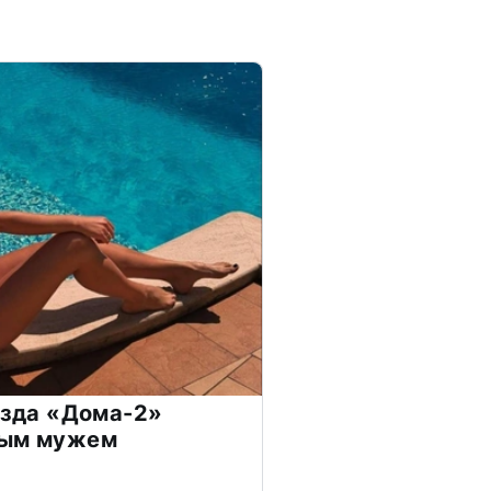
везда «Дома-2»
дым мужем