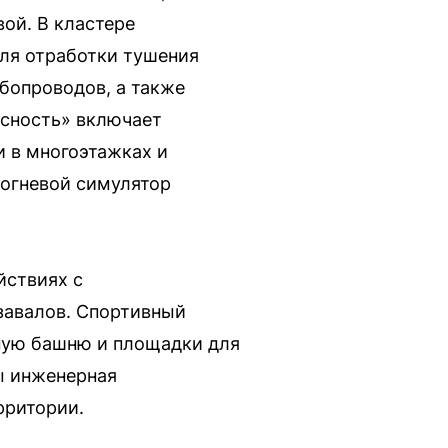
ой. В кластере
ля отработки тушения
убопроводов, а также
асность» включает
 в многоэтажках и
 огневой симулятор
йствиях с
завалов. Спортивный
бную башню и площадки для
ы инженерная
рритории.