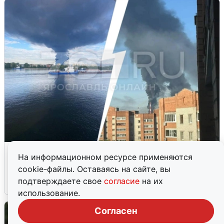
Ночная атака БПЛА на Ярославль:
На информационном ресурсе применяются
попадания и последствия
cookie-файлы. Оставаясь на сайте, вы
подтверждаете свое
согласие
на их
6 августа
0
использование.
Согласен