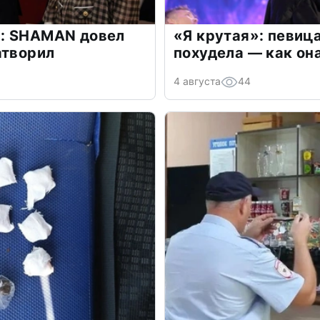
: SHAMAN довел
«Я крутая»: певиц
атворил
похудела — как он
4 августа
44