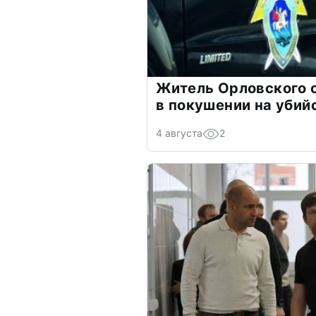
Житель Орловского 
в покушении на убий
4 августа
2