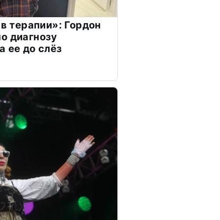
 в терапии»: Гордон
о диагнозу
а ее до слёз