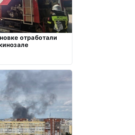
новке отработали
кинозале