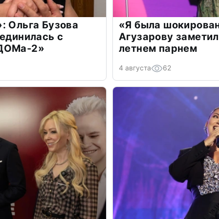
: Ольга Бузова
«Я была шокирова
оединилась с
Агузарову заметил
«ДОМа-2»
летнем парнем
4 августа
62