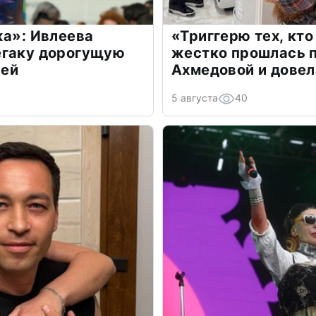
жа»: Ивлеева
«Триггерю тех, кто
егаку дорогущую
жестко прошлась п
лей
Ахмедовой и довел
5 августа
40