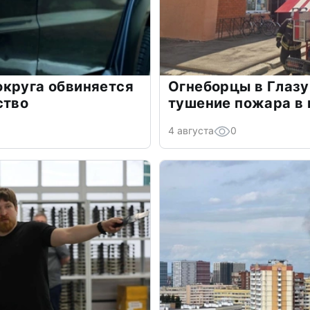
округа обвиняется
Огнеборцы в Глазу
ство
тушение пожара в 
4 августа
0