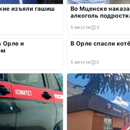
кие изъяли гашиш
Во Мценске наказа
алкоголь подрост
5 августа
3
 Орле и
В Орле спасли кот
ом
5 августа
2