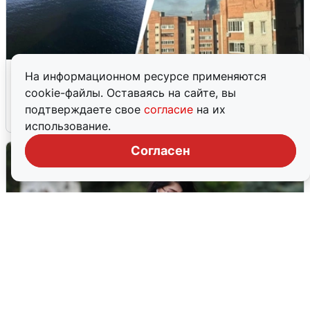
Ночная атака БПЛА на Ярославль:
На информационном ресурсе применяются
попадания и последствия
cookie-файлы. Оставаясь на сайте, вы
подтверждаете свое
согласие
на их
6 августа
0
использование.
Согласен