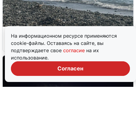
Сирены в Сочи: новая угроза БПЛА
На информационном ресурсе применяются
cookie-файлы. Оставаясь на сайте, вы
6 августа
0
подтверждаете свое
согласие
на их
использование.
Согласен